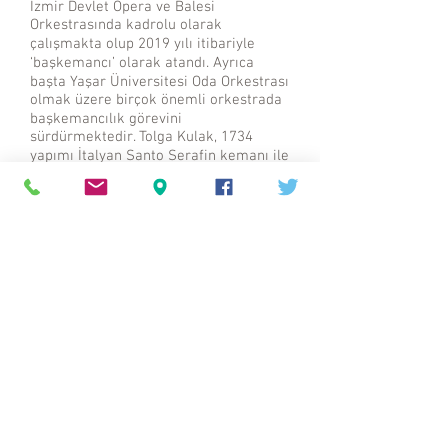
İzmir Devlet Opera ve Balesi
Orkestrasında kadrolu olarak
çalışmakta olup 2019 yılı itibariyle
‘başkemancı’ olarak atandı. Ayrıca
başta Yaşar Üniversitesi Oda Orkestrası
olmak üzere birçok önemli orkestrada
başkemancılık görevini
sürdürmektedir. Tolga Kulak, 1734
yapımı İtalyan Santo Serafin kemanı ile
çalışmaktadır.
Serdar Mamaç, çello
1990 yılında D.E.Ü İzmir Devlet
Konservatuvarı’nda viyolonsel
çalışmalarına başlayan sanatçı, eğitimi
süresince Nejat Tekebaş ve Ümit
İşgörür ile çalıştı. 1999 yılında mezun
oldu ve çalışmalarına Darmstadt Müzik
Akademisi’nde C. Erfa ile devam etti.
2001 yılında kabul edildiği Detmold
Müzik Yüksekokulu’nda Prof. Karine
Georgian ile yüksek lisans