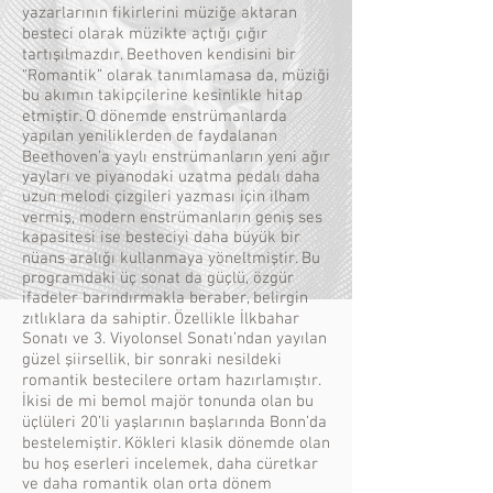
yazarlarının fikirlerini müziğe aktaran
besteci olarak müzikte açtığı çığır
tartışılmazdır. Beethoven kendisini bir
“Romantik” olarak tanımlamasa da, müziği
bu akımın takipçilerine kesinlikle hitap
etmiştir. O dönemde enstrümanlarda
yapılan yeniliklerden de faydalanan
Beethoven’a yaylı enstrümanların yeni ağır
yayları ve piyanodaki uzatma pedalı daha
uzun melodi çizgileri yazması için ilham
vermiş, modern enstrümanların geniş ses
kapasitesi ise besteciyi daha büyük bir
nüans aralığı kullanmaya yöneltmiştir. Bu
programdaki üç sonat da güçlü, özgür
ifadeler barındırmakla beraber, belirgin
zıtlıklara da sahiptir. Özellikle İlkbahar
Sonatı ve 3. Viyolonsel Sonatı’ndan yayılan
güzel şiirsellik, bir sonraki nesildeki
romantik bestecilere ortam hazırlamıştır.
İkisi de mi bemol majör tonunda olan bu
üçlüleri 20’li yaşlarının başlarında Bonn’da
bestelemiştir. Kökleri klasik dönemde olan
bu hoş eserleri incelemek, daha cüretkar
ve daha romantik olan orta dönem