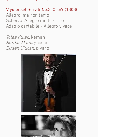
Viyolonsel
Sonatı No.3, Op.69
(1808)
Allegro, ma non tanto
Scherzo; Allegro molto - Trio
Adagio cantabile - Allegro vivace
Tolga Kulak
, keman
Serdar Mamaç
, cello
Birsen Ulucan
, piyano