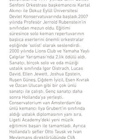
Senfoni Orkestrası başkemancısı Kartal
Akıncı ile Dokuz Eylül Üniversitesi
Devlet Konservatuvarında başladı.2007
yılında Profesör Jerrold Rubenstein’in
sınıfından mezun oldu. Eğitimi
süresince solo keman repertuvarının
başlıca eserlerini önemli orkestralar
eşliğinde ‘solist’ olarak seslendirdi.
2000 yılında Lions Club ve Yamaha Yaylı
Çalgılar Yarışması’nda 2.lik ödülü aldı.
Sanatçı, birçok solo ve oda müziği
ustalık sınıfında Igor Oistrach, Lucas
David, Ellen Jewett, Joshua Epstein,
Ruşen Güneş, Çiğdem İyicil, Esen Kıvrak
ve Özcan Ulucan gibi bir çok ünlü
sanatçı ile çalıştı. Genç sanatçı daha
sonra Hollanda’ya yerleşti.
Conservatorium van Amsterdam’da
ünlü kemancı Ilya Grubert’in sınıfında
aldığı ustalık diplomasının yanı sıra,
Ligeti Academy’deki yeni müzik
eğitimini başarı ile tamamladı. Ayrıca
Hollanda’lı şefler Otto Tausk ve Ivan
Meylemans direktörlüğünde CVA