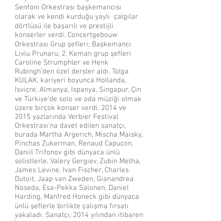
Senfoni Orkestrası başkemancısı
olarak ve kendi kurduğu yaylı çalgılar
dörtlüsü ile başarılı ve prestijli
konserler verdi. Concertgebouw
Orkestrası Grup şefleri; Başkemancı
Liviu Prunaru, 2. Keman grup şefleri
Caroline Strumphler ve Henk
Rubingh’den özel dersler aldı. Tolga
KULAK, kariyeri boyunca Hollanda,
İsviçre, Almanya, İspanya, Singapur, Çin
ve Türkiye’de solo ve oda müziği olmak
üzere birçok konser verdi. 2014 ve
2015 yazlarında Verbier Festival
Orkestrası’na davet edilen sanatçı,
burada Martha Argerich, Mischa Maisky,
Pinchas Zukerman, Renaud Capuçon,
Daniil Trifonov gibi dünyaca ünlü
solistlerle, Valery Gergiev, Zubin Metha,
James Levine, Ivan Fischer, Charles
Dutoit, Jaap van Zweden, Gianandrea
Noseda, Esa-Pekka Salonen, Daniel
Harding, Manfred Honeck gibi dünyaca
ünlü şeflerle birlikte çalışma fırsatı
yakaladı. Sanatçı, 2014 yılından itibaren