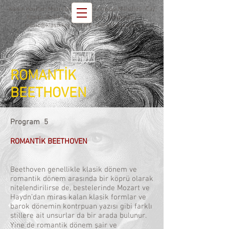
Klasik Keyifler Müzik Derneği - Fevzipaşa Mahallesi, Çay
Kenarı Sokak, No: 151, Merkez Çanakkale -
music@klasikkeyifler.org
+90 532 614 4955
English
ROMANTİK
BEETHOVEN
Program 5
ROMANTİK BEETHOVEN
Beethoven genellikle klasik dönem ve
romantik dönem arasında bir köprü olarak
nitelendirilirse de, bestelerinde Mozart ve
Haydn’dan miras kalan klasik formlar ve
barok dönemin kontrpuan yazısı gibi farklı
stillere ait unsurlar da bir arada bulunur.
Yine de romantik dönem şair ve