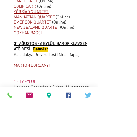
GARTH KNOX
(Online)
COLIN CARR
(Online)
YÖRSİAD QUARTET
MANHATTAN QUARTET
(Online)
EMERSON QUARTET
(Online)
NEW ZEALAND QUARTET
(Online)
GÖKHAN BAĞCI
31 AĞUSTOS - 6 EYLÜL BAROK KLAVSEN
ATÖLYESİ
Detaylar
Kapadokya Üniversitesi | Mustafapaşa
MARTON BORSANYI
1 - 19 EYLÜL
Hanedan Cappadocia Suites | Mustafapaşa
CERAMIC GROUP EXHIBITION
‘CAPPADOCIA MEETING’
A.T.Köseler, F.Yılmaz, F.Çiftçi, F.Çövenoğlu,
G.Oğuz, H.Yoleri M.C.Güngör, P.Çalışkan
Güneş, T.E.Feyzoğlu, Z.Dönmez İrtel
Artistic Director : Ellen Jewett
Co-Artistic Director : Mehmet Gökhan
Bağcı