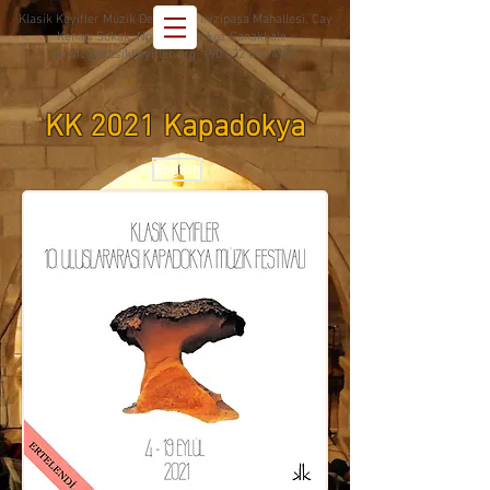
Klasik Keyifler Müzik Derneği - Fevzipaşa Mahallesi, Çay
Kenarı Sokak, No: 151, Merkez Çanakkale -
music@klasikkeyifler.org
+90 532 614 4955
KK 2021 Kapadokya
English