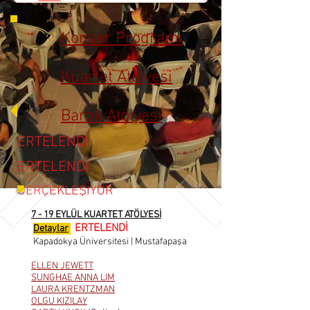
Konser Programı
Kuartet Atölyesi
Barok Atölyesi
ERTELENDİ
ERTELENDİ
GERÇEKLEŞİYOR
7 - 19 EYLÜL KUARTET ATÖLYESİ
ERTELENDİ
Detaylar
Kapadokya Üniversitesi | Mustafapaşa
ELLEN JEWETT
SUNGHAE ANNA LIM
LAURA KRENTZMAN
OLGU KIZILAY