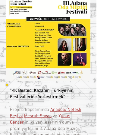
“KK Besteci Kazanını Türkiye'nin
Festivallerine Yerleştirmek’’
Projesi kapsamında
Anadolu Nefesli
Beşlisi
Mesruh Savaş
ve
Y
unus
Gencer
'in iki yeni eserinin dünya
prömiyerlerini 3. Adana Oda Müziği