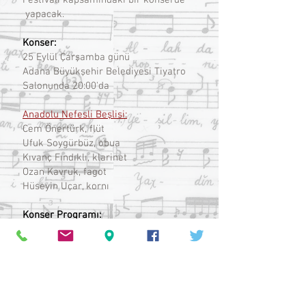
Festivali kapsamındaki bir konserde
yapacak.
Konser:
25 Eylül Çarşamba günü
Adana Büyükşehir Belediyesi Tiyatro
Salonunda 20:00'da
Anadolu Nefesli Beşlisi:
Cem Önertürk, flüt
Ufuk Soygürbüz, obua
Kıvanç Fındıklı, klarinet
Ozan Kavruk, fagot
Hüseyin Uçar, kornı
Konser Programı:
Mesruh Savaş, Gustav
Yunus Gencer, Masalımtırak
L.v. Beethoven, Septet Op 20