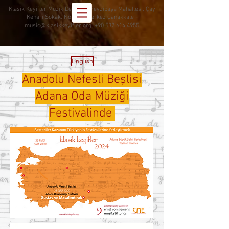
Klasik Keyifler Müzik Derneği - Fevzipaşa Mahallesi, Çay
Kenarı Sokak, No: 151, Merkez Çanakkale -
music@klasikkeyifler.org
+90 532 614 4955
English
Anadolu Nefesli Beşlisi
Adana Oda Müziği
Festivalinde